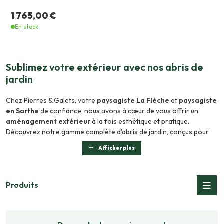
1 765,00 €
En stock
Sublimez votre extérieur avec nos abris de
jardin
Chez Pierres & Galets, votre
paysagiste La Flèche
et
paysagiste
en Sarthe
de confiance, nous avons à cœur de vous offrir un
aménagement extérieur
à la fois esthétique et pratique.
Découvrez notre gamme complète d'abris de jardin, conçus pour
transformer votre espace extérieur en un lieu unique. Que vous
Afficher plus
rêviez d'un coin détente, d'un espace de rangement fonctionnel, ou
d'un véritable havre de paix, nous avons la solution adaptée à vos
besoins.
Produits
Abri de jardin, chalets et plus encore : des
solutions sur mesure