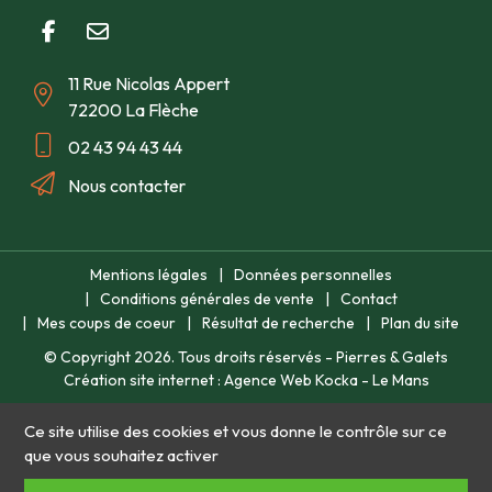
partenaire de confiance pour tous vos projets d'
aménagement
de jardin
. Profitez de notre expertise et de notre savoir-faire
pour concevoir l'espace extérieur de vos rêves. Nous vous
11 Rue Nicolas Appert
proposons aussi
la création d’espaces verts
. Vous souhaitez
sublimer votre jardin avec des éléments décoratifs ? Découvrez
72200 La Flèche
nos conseils pour la
décoration de jardin
. Nous réalisons
02 43 94 43 44
également l'installation de
clôtures
pour délimiter et embellir votre
espace.
Nous contacter
Mentions légales
Données personnelles
Conditions générales de vente
Contact
Mes coups de coeur
Résultat de recherche
Plan du site
© Copyright
2026
. Tous droits réservés - Pierres & Galets
Création site internet : Agence Web Kocka - Le Mans
Ce site utilise des cookies et vous donne le contrôle sur ce
que vous souhaitez activer