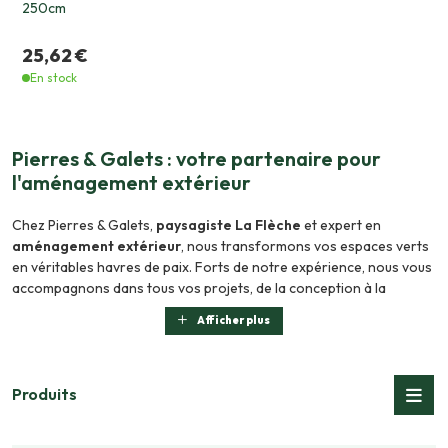
250cm
25,62 €
En stock
Pierres & Galets : votre partenaire pour
l'aménagement extérieur
Chez Pierres & Galets,
paysagiste La Flèche
et expert en
aménagement extérieur
, nous transformons vos espaces verts
en véritables havres de paix. Forts de notre expérience, nous vous
accompagnons dans tous vos projets, de la conception à la
réalisation. Que ce soit pour la
décoration jardin
, la création
Afficher plus
d'une terrasse, ou l'
aménagement d’espaces verts
, notre équipe
de professionnels qualifiés est à votre écoute pour concrétiser
vos envies. Découvrez nos réalisations paysagères et contactez-
nous pour un devis personnalisé. Nous sommes également
Produits
spécialisés dans l'installation de
clôtures
, de
serres
et d’
abris de
jardin
.