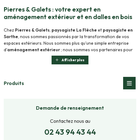
Pierres & Galets : votre expert en
aménagement extérieur et en dalles en bois
Chez
Pierres & Galets
,
paysagiste La Flèche
et
paysagiste en
Sarthe
, nous sommes passionnés par la transformation de vos
espaces extérieurs. Nous sommes plus qu'une simple entreprise
d'
aménagement extérieur
; nous sommes vos partenaires pour
créer des jardins, terrasses et espaces verts qui reflètent votre
Afficher plus
style et répondent à vos besoins. De la conception à la réalisation,
notre équipe de professionnels qualifiés est là pour vous
accompagner. Découvrez nos réalisations et contactez-nous pour
un devis personnalisé. Nous proposons également l'installation de
Produits
clôtures
, de
serres
, et d'
abris de jardin
.
Sublimez vos espaces avec nos solutions bois
Demande de renseignement
Pour sublimer votre jardin et créer une atmosphère accueillante,
Contactez nous au
Pierres & Galets
vous propose une sélection de produits bois de
qualité. En tant qu'experts en aménagement paysager, nous vous
02 43 94 43 44
offrons des solutions durables et esthétiques pour tous vos